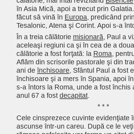
călătorie, mai întâi revizitând
Bisericile
în Asia Mică, apoi a trecut prin Galatia
făcut să vină în
Europa
, predicând print
Tesalonic, Atena şi Corint. Apoi s-a înt
În a treia călătorie
misionară
, Paul a v
aceleaşi regiuni ca şi în cea de a doua
călătorie a fost forţată: la
Roma
, pentru
Aflăm din scrisorile pastorale şi din tr
ani de
închisoare
, Sfântul Paul a fost e
închisoare şi a mers în Spania, apoi î
s-a întors la Roma, unde a fost închis 
anul 67 a fost
decapitat
.
* * *
Cele cinsprezece cuvinte evidenţiate î
ascunse într-un careu. După ce le veţi 