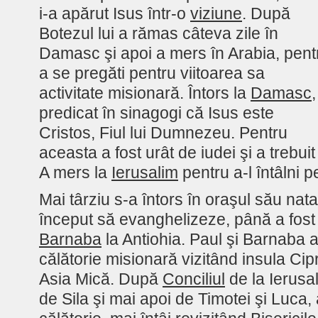
i-a apărut Isus într-o
viziune
. După
Botezul lui a rămas câteva zile în
Damasc şi apoi a mers în Arabia, pent
a se pregăti pentru viitoarea sa
activitate misionară. Întors la
Damasc
,
predicat în sinagogi că Isus este
Cristos, Fiul lui Dumnezeu. Pentru
aceasta a fost urât de iudei şi a trebui
A mers la
Ierusalim
pentru a-l întâlni 
Mai târziu s-a întors în oraşul său nata
început să evanghelizeze, până a fos
Barnaba
la Antiohia. Paul şi Barnaba 
călătorie misionară vizitând insula Cipr
Asia Mică. După
Conciliul
de la Ierusal
de Sila şi mai apoi de Timotei şi Luca,