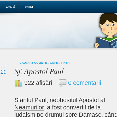
ACASĂ
JOCURI
CĂUTARE CUVINTE
//
COPII
//
TINERI
Sf. Apostol Paul
iun.
26
2015
922 afişări
0 comentarii
Sfântul Paul, neobositul Apostol al
Neamurilor
, a fost convertit de la
iudaism pe drumul spre Damasc, cân