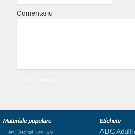
Comentariu
Materiale populare
Etichete
ABC
Adulţi
Anul Credinţei
- 4.042 afişări