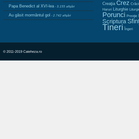
Crez
Creaţia
Crăc
Papa Benedict al XVI-lea
- 3.155 afişări
Liturghie
Haruri
Liturg
Porunci
Au găsit mormântul gol
- 2.742 afişări
Preoţie
Sfinţ
Scriptura
Tineri
Îngeri
© 2011-2019 Cateheza.ro