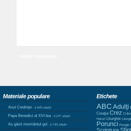
Materiale populare
Etichete
ABC
Adulţi
Anul Credinţei
- 4.045 afişări
Crez
Creaţia
Crăc
Papa Benedict al XVI-lea
- 3.157 afişări
Liturghie
Haruri
Liturg
Porunci
Au găsit mormântul gol
- 2.745 afişări
Preoţie
Sfinţ
Scriptura