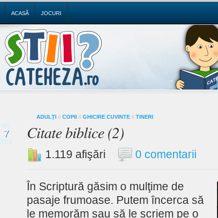
ACASĂ
JOCURI
ADULŢI
//
COPII
//
GHICIRE CUVINTE
//
TINERI
Citate biblice (2)
oct.
7
2013
1.119 afişări
0 comentarii
În Scriptură găsim o mulţime de
pasaje frumoase. Putem încerca să
le memorăm sau să le scriem pe o