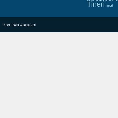
Tineri
Îngeri
© 2011-2019 Cateheza.ro