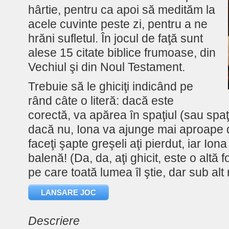
hârtie, pentru ca apoi să medităm la
acele cuvinte peste zi, pentru a ne
hrăni sufletul. În jocul de faţă sunt
alese 15 citate biblice frumoase, din
Vechiul şi din Noul Testament.
Trebuie să le ghiciţi indicând pe
rând câte o literă: dacă este
corectă, va apărea în spaţiul (sau spaţi
dacă nu, Iona va ajunge mai aproape
faceţi şapte greşeli aţi pierdut, iar Iona
balenă! (Da, da, aţi ghicit, este o altă
pe care toată lumea îl ştie, dar sub alt
LANSARE JOC
Descriere